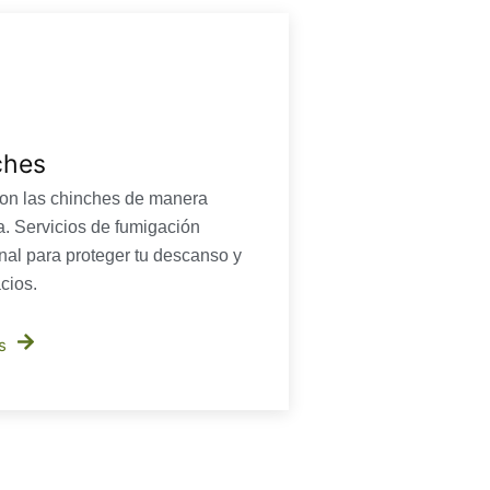
ches
on las chinches de manera
va. Servicios de fumigación
nal para proteger tu descanso y
cios.
s