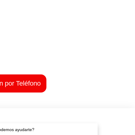
ones
cios
n por Teléfono
demos ayudarte?