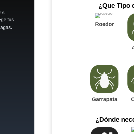
¿Que Tipo 
ara
ege tus
Roedor
lagas.
Garrapata
C
¿Dónde neces