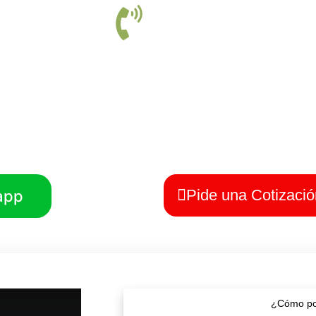
Somos tu Solución, Contáctanos
nes Todos Santos
, estamos comprometidos a brindarte soluci
 cualquier problema de plagas. Contáctanos y protege tus espa
con la ayuda de expertos en control de plagas.
Pide una Cotizació
app
¿Cómo po