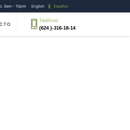
áb. 9am - 10pm
English
Español
Teléfono
CTO
(624 )-316-18-14