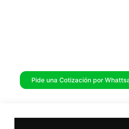
En
Fumigacio
efectivas para
Pide una Cotización por Whatts