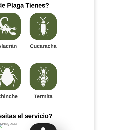
de Plaga Tienes?
Alacrán
Cucaracha
hinche
Termita
itas el servicio?