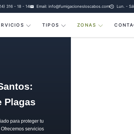
24) 316 - 18 - 14
Email: info@fumigacionesloscabos.com
Lun. - S
ERVICIOS
TIPOS
ZONAS
CONTA
Santos:
e Plagas
iado para proteger tu
. Ofrecemos servicios