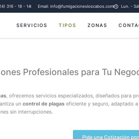
24) 316 - 18 - 14
Email: info@fumigacionesloscabos.com
Lun. - S
SERVICIOS
TIPOS
ZONAS
CONTA
ones Profesionales para Tu Nego
cas
, ofrecemos servicios especializados, diseñados para pr
rantiza un
control de plagas
eficiente y seguro, adaptado a
nes sin interrupciones.
Pide una Cotización po