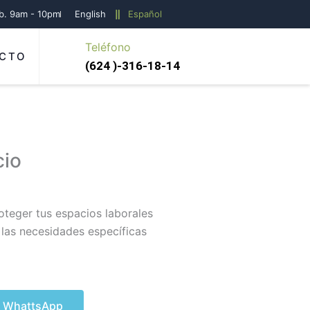
áb. 9am - 10pm
English
Español
Teléfono
CTO
(624 )-316-18-14
cio
oteger tus espacios laborales
 las necesidades específicas
r WhattsApp