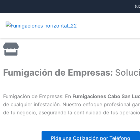
Ir
(6
al
contenido
Fumigación de Empresas:
Soluci
Fumigación de Empresas: En
Fumigaciones Cabo San Lu
de cualquier infestación. Nuestro enfoque profesional ga
de tu negocio, asegurando la continuidad de tus operacio
Pide una Cotización por Teléfono