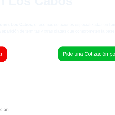
n Los Cabos
iones Los Cabos
, ofrecemos soluciones especializadas en
fu
a aparición de termitas y otras plagas que comprometen la base 
o
Pide una Cotización p
ccion