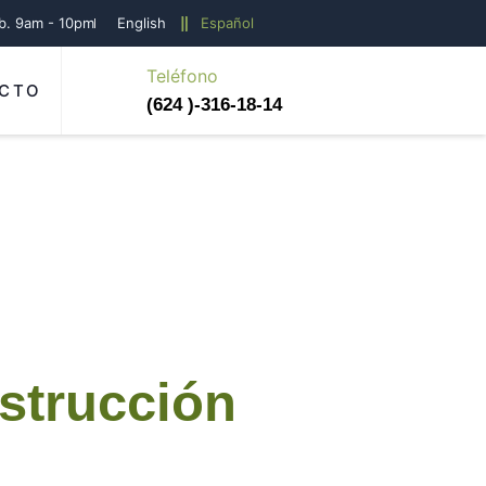
áb. 9am - 10pm
English
Español
Teléfono
CTO
(624 )-316-18-14
strucción