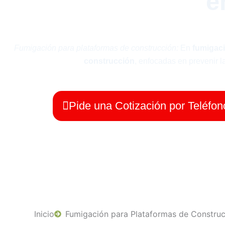
e
Fumigación para plataformas de construcción:
En
fumigac
construcción
, enfocadas en prevenir l
Pide una Cotización por Teléfon
Inicio
Fumigación para Plataformas de Constru