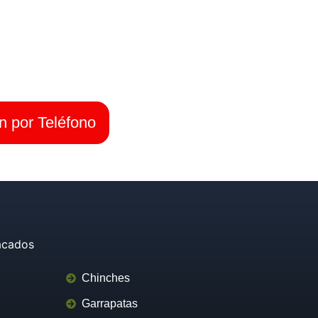
nes
cios
n por Teléfono
acados
Chinches
Garrapatas