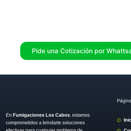
En
Fumigaci
efectivas para
Pide una Cotización por Whatts
Págin
En
Fumigaciones Los Cabos
, estamos
Ini
comprometidos a brindarte soluciones
efectivas para cualquier problema de
Co