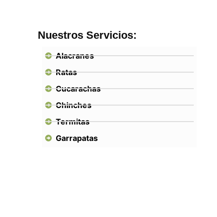
Nuestros Servicios:
Alacranes
Ratas
Cucarachas
Chinches
Termitas
Garrapatas