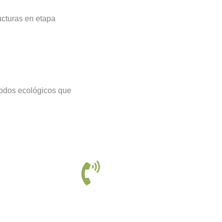
ucturas en etapa
todos ecológicos que
Somos tu Solución, Contáctanos