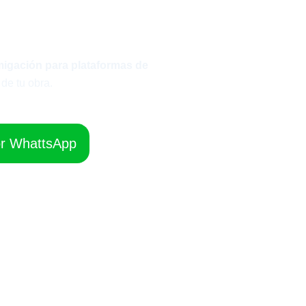
migación para plataformas de
de tu obra.
or WhattsApp