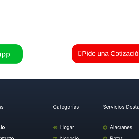
ones Los Cabos
, estamos comprometidos a brindarte solucio
 cualquier problema de plagas. Contáctanos y protege tus espa
con la ayuda de expertos en control de plagas.
Pide una Cotizació
app
as
Categorías
Servicios Dest
cio
Hogar
Alacranes
ntacto
Negocio
Ratas