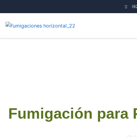
Ir
(6
al
contenido
Fumigación para 