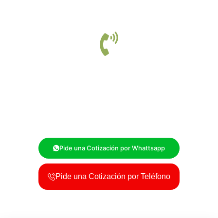
Somos tu Solución, Contáctanos
En
Fumigaciones El Sargento
, estamos comprometidos a
brindarte soluciones efectivas para cualquier problema de
plagas. Contáctanos y protege tus espacios con la ayuda de
expertos en control de plagas.
Pide una Cotización por Whattsapp
Pide una Cotización por Teléfono