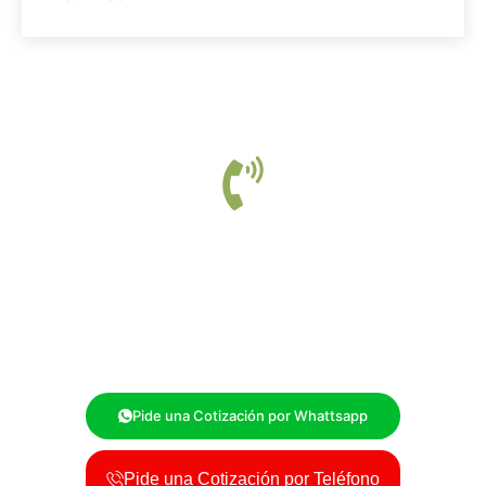
Somos tu Solución, Contáctanos
En
Fumigaciones La Ribera
, estamos comprometidos a
brindarte soluciones efectivas para cualquier problema de
plagas. Contáctanos y protege tus espacios con la ayuda de
expertos en control de plagas.
Pide una Cotización por Whattsapp
Pide una Cotización por Teléfono