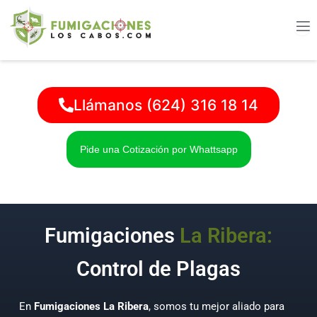
Ir
al
contenido
Llámanos (624) 316 18 14
Pide una Cotización por Whattsapp
Fumigaciones
La Ribera:
Control de Plagas
En
Fumigaciones La Ribera
, somos tu mejor aliado para