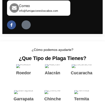
Correo
info@fumigacionesloscabos.com
F
J
a
k
c
i
e
-
b
i
o
n
o
s
k
t
¿Cómo podemos ayudarte?
-
a
f
g
¿Que Tipo de Plaga Tienes?
r
a
m
-
Roedor
Alacrán
Cucaracha
1
-
l
i
g
h
t
Garrapata
Chinche
Termita